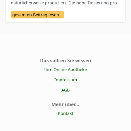
natürlicherweise produziert. Die hohe Dosierung pro
Kapsel sorgt für maximale Wirkung – ideal für alle, die
gesamten Beitrag lesen...
ihre Gesundheit, Vitalität und Leistungsfähigkeit
unterstützen möchten.
Das sollten Sie wissen
Ihre Online Apotheke
Impressum
AGB
Mehr über...
Kontakt