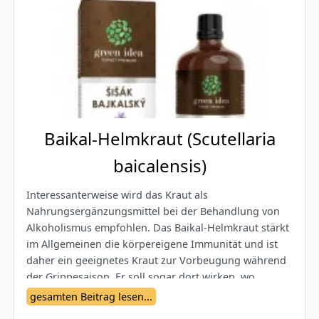
Baikal-Helmkraut (Scutellaria
baicalensis)
Interessanterweise wird das Kraut als
Nahrungsergänzungsmittel bei der Behandlung von
Alkoholismus empfohlen. Das Baikal-Helmkraut stärkt
im Allgemeinen die körpereigene Immunität und ist
daher ein geeignetes Kraut zur Vorbeugung während
der Grippesaison. Er soll sogar dort wirken, wo
herkömmliche Antibiotika versagen, da die Bakterien
gesamten Beitrag lesen...
keine Resistenz gegen ihn zeigen.