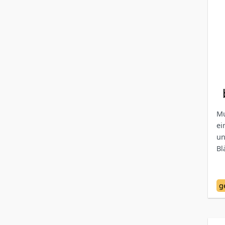
Mu
ei
un
Bl
g