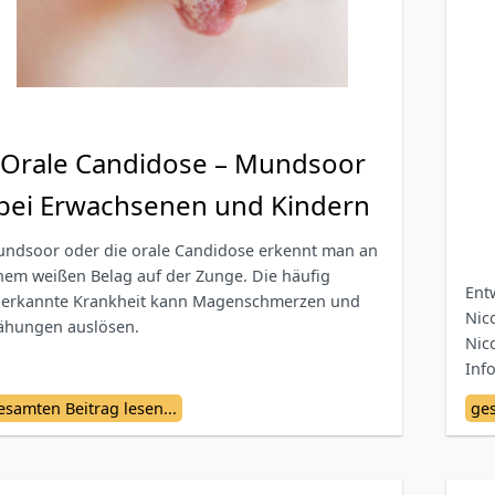
Orale Candidose – Mundsoor
bei Erwachsenen und Kindern
ndsoor oder die orale Candidose erkennt man an
nem weißen Belag auf der Zunge. Die häufig
Ent
erkannte Krankheit kann Magenschmerzen und
Nic
ähungen auslösen.
Nic
Inf
bes
esamten Beitrag lesen...
ges