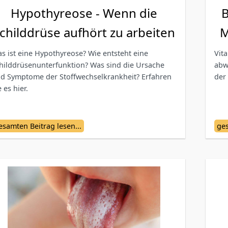
Hypothyreose - Wenn die
B
childdrüse aufhört zu arbeiten
M
s ist eine Hypothyreose? Wie entsteht eine
Vit
hilddrüsenunterfunktion? Was sind die Ursache
abw
d Symptome der Stoffwechselkrankheit? Erfahren
der
e es hier.
esamten Beitrag lesen...
ges