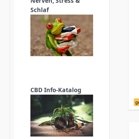
Nerven, Stress &
Schlaf
CBD Info-Katalog
g