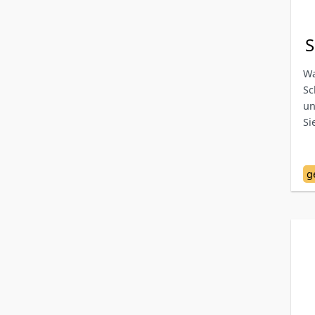
S
Wa
Sc
un
Si
g