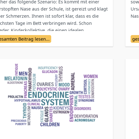
cher das folgende Szenario: Es kommt mit einer
sow
rstopften Nase aus der Schule, ist gereizt und klagt
Urs
er Schmerzen. Ihnen ist sofort klar, dass es die
Nas
chsten Tage im Bett verbringen wird. Schon
eder. Kinderkollektive, die einen idealen
hrboden für Viren und Bakterien darstellen,
esamten Beitrag lesen...
ges
nnen die Immunität stark beeinträchtigen.