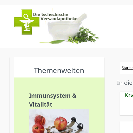
Themenwelten
Startse
In di
Kr
Immunsystem &
Vitalität