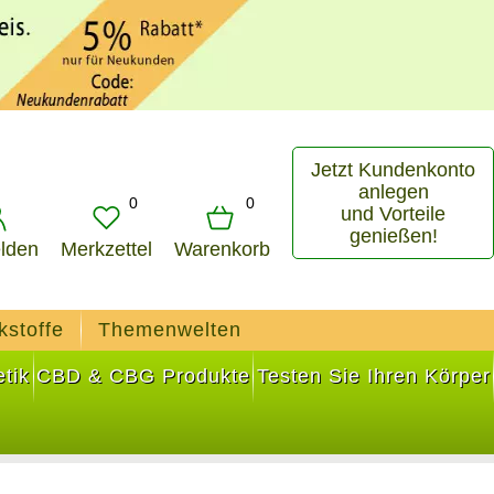
Jetzt Kundenkonto
anlegen
0
0
und Vorteile
genießen!
lden
Merkzettel
Warenkorb
kstoffe
Themenwelten
tik
CBD & CBG Produkte
Testen Sie Ihren Körper