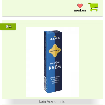
Pr
merken
-9%
kein Arzneimittel