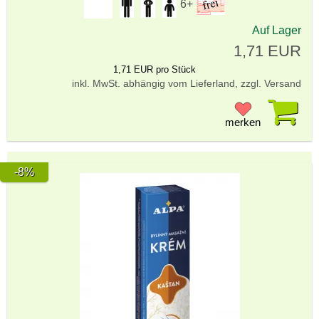
6+
Auf Lager
1,71 EUR
1,71 EUR pro Stück
inkl. MwSt. abhängig vom Lieferland, zzgl. Versand
Pr
merken
-8%