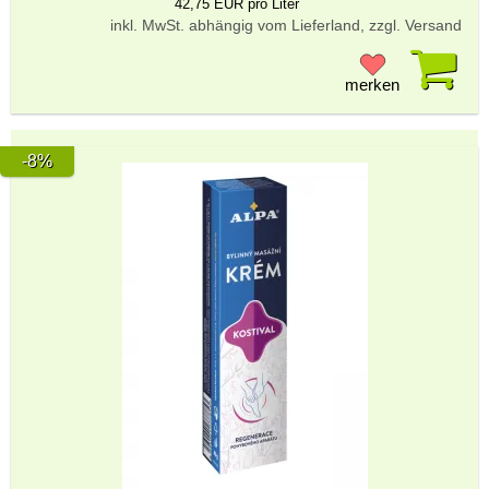
42,75 EUR pro Liter
inkl. MwSt. abhängig vom Lieferland, zzgl. Versand
Pr
merken
-8%