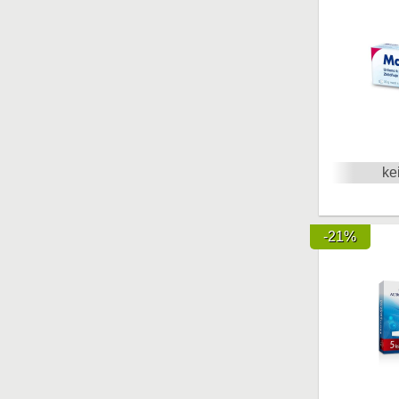
ke
-21%