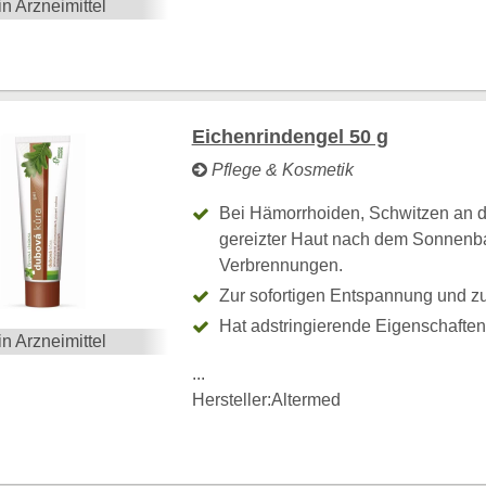
in Arzneimittel
Eichenrindengel 50 g
Pflege & Kosmetik
Bei Hämorrhoiden, Schwitzen an 
gereizter Haut nach dem Sonnenba
Verbrennungen.
Zur sofortigen Entspannung und zu
Hat adstringierende Eigenschafte
in Arzneimittel
...
Hersteller:
Altermed