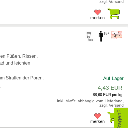
zzgl. Versand
Pr
merken
18+
den Füßen, Rissen,
d und leichten
m Straffen der Poren.
Auf Lager
n.
4,43 EUR
88,60 EUR pro kg
inkl. MwSt. abhängig vom Lieferland,
zzgl. Versand
Pr
merken