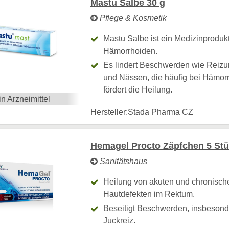
Mastu Salbe 30 g
Pflege & Kosmetik
Mastu Salbe ist ein Medizinproduk
Hämorrhoiden.
Es lindert Beschwerden wie Reizu
und Nässen, die häufig bei Hämorr
fördert die Heilung.
in Arzneimittel
Hersteller:
Stada Pharma CZ
Hemagel Procto Zäpfchen 5 St
Sanitätshaus
Heilung von akuten und chronisc
Hautdefekten im Rektum.
Beseitigt Beschwerden, insbeson
Juckreiz.