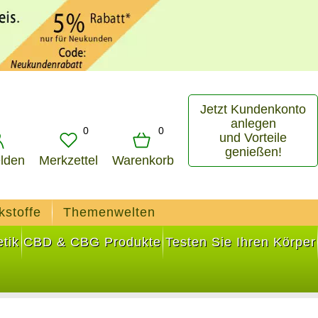
Jetzt Kundenkonto
anlegen
0
0
und Vorteile
genießen!
lden
Merkzettel
Warenkorb
kstoffe
Themenwelten
tik
CBD & CBG Produkte
Testen Sie Ihren Körper