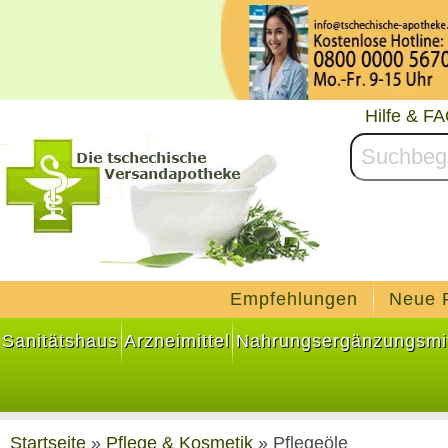
Hilfe & F
Empfehlungen
Neue 
Sanitätshaus
Arzneimittel
Nahrungsergänzungsmit
Startseite
»
Pflege & Kosmetik
»
Pflegeöle