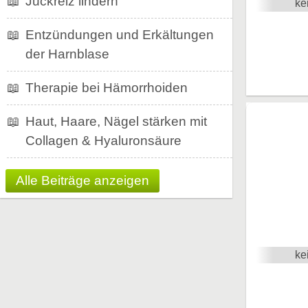
📖
Juckreiz lindern
ke
📖
Entzündungen und Erkältungen
der Harnblase
📖
Therapie bei Hämorrhoiden
📖
Haut, Haare, Nägel stärken mit
Collagen & Hyaluronsäure
Alle Beiträge anzeigen
ke