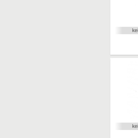
ke
ke