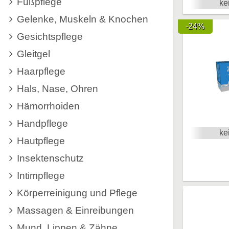
Fußpflege
ke
Gelenke, Muskeln & Knochen
-24%
Gesichtspflege
Gleitgel
Haarpflege
Hals, Nase, Ohren
Hämorrhoiden
Handpflege
ke
Hautpflege
Insektenschutz
Intimpflege
Körperreinigung und Pflege
Massagen & Einreibungen
Mund, Lippen & Zähne