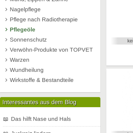
Nagelpflege
Pflege nach Radiotherapie
Pflegeöle
Sonnenschutz
ke
Verwöhn-Produkte von TOPVET
Warzen
Wundheilung
Wirkstoffe & Bestandteile
Interessantes aus dem Blog
📖
Das hilft Nase und Hals