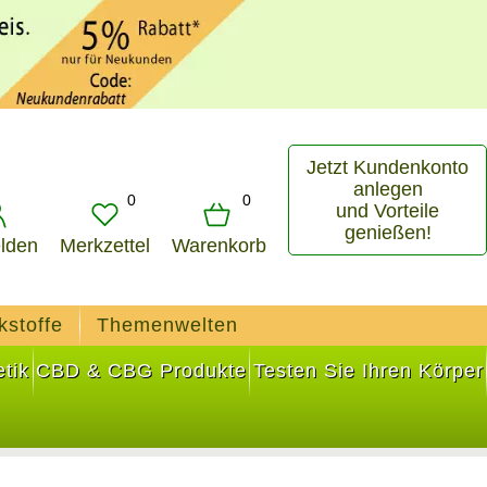
Jetzt Kundenkonto
anlegen
0
0
und Vorteile
genießen!
lden
Merkzettel
Warenkorb
kstoffe
Themenwelten
tik
CBD & CBG Produkte
Testen Sie Ihren Körper