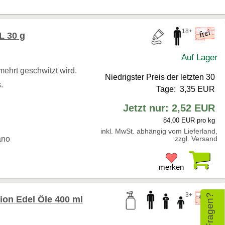
18+
 30 g
Auf Lager
mehrt geschwitzt wird.
Niedrigster Preis der letzten 30
.
Tage: 3,35 EUR
Jetzt nur: 2,52 EUR
84,00 EUR pro kg
inkl. MwSt. abhängig vom Lieferland,
ano
zzgl. Versand
Pr
merken
3+
on Edel Öle 400 ml