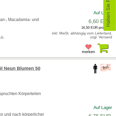
Haben Sie Fragen?
Auf Lager
gan-, Macadamia- und
6,60 EUR
16,50 EUR pro Liter
inkl. MwSt. abhängig vom Lieferland,
.o.
zzgl. Versand
Pr
merken
l Neun Blumen 50
pruchten Körperteilen
Auf Lager
vor und nach körperlicher