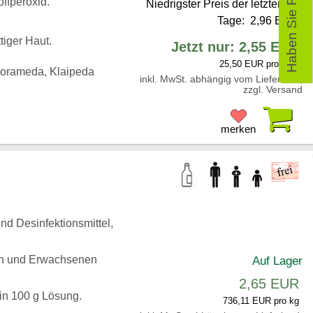
Haben Sie Fragen?
ffperoxid.
Niedrigster Preis der letzten 30
Tage: 2,96 EUR
tiger Haut.
Jetzt nur: 2,55 EUR
25,50 EUR pro Liter
Norameda, Klaipeda
inkl. MwSt. abhängig vom Lieferland,
zzgl. Versand
Pr
merken
d Desinfektionsmittel,
en und Erwachsenen
Auf Lager
2,65 EUR
 in 100 g Lösung.
736,11 EUR pro kg