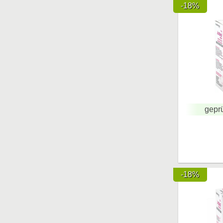
-18%
geprü
-18%