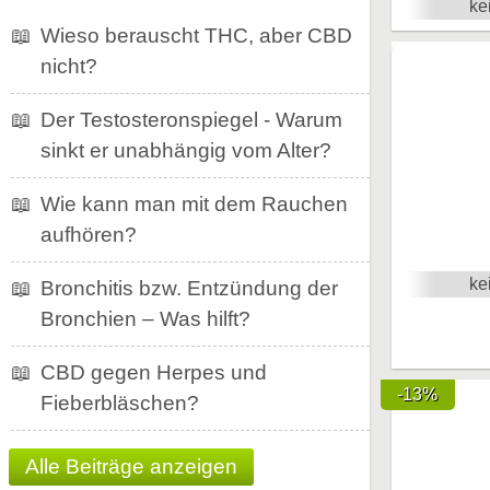
ke
📖
Wieso berauscht THC, aber CBD
nicht?
📖
Der Testosteronspiegel - Warum
sinkt er unabhängig vom Alter?
📖
Wie kann man mit dem Rauchen
aufhören?
ke
📖
Bronchitis bzw. Entzündung der
Bronchien – Was hilft?
📖
CBD gegen Herpes und
-13%
Fieberbläschen?
Alle Beiträge anzeigen