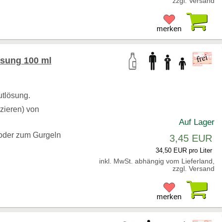
zzgl. Versand
Pr
merken
sung 100 ml
utlösung.
zieren) von
Auf Lager
oder zum Gurgeln
3,45 EUR
34,50 EUR pro Liter
inkl. MwSt. abhängig vom Lieferland,
zzgl. Versand
Pr
merken