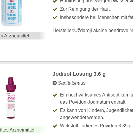
Hautlösung aus 3%igem Wassersto
Zur Reinigung der Haut.
Insbesondere bei Menschen mit fet
Hersteller:
Uždaroji akcine bendrove 
in Arzneimittel
Jodisol Lösung 3.6 g
Sanitätshaus
Ein hochwirksames Antiseptikum un
das Povidon-Jodinatum enthält.
Es kann von Kindern, Jugendlich
angewendet werden.
Wirkstoff: jodiertes Povidon 3,85 g
ftes Arzneimittel