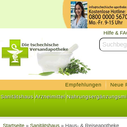
Hilfe & F
Empfehlungen
Neue 
Sanitätshaus
Arzneimittel
Nahrungsergänzungsmit
Startseite
»
Sanitätshaus
»
Haus- & Reiseapotheke