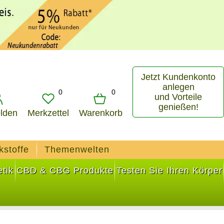
Jetzt Kundenkonto
anlegen
0
0
und Vorteile
genießen!
lden
Merkzettel
Warenkorb
kstoffe
Themenwelten
tik
CBD & CBG Produkte
Testen Sie Ihren Körper