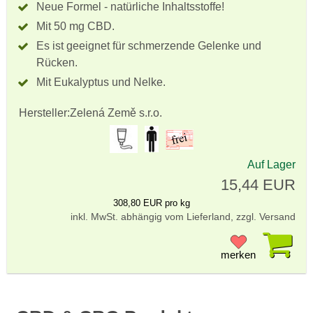
Neue Formel - natürliche Inhaltsstoffe!
Mit 50 mg CBD.
Es ist geeignet für schmerzende Gelenke und
Rücken.
Mit Eukalyptus und Nelke.
Hersteller:
Zelená Země s.r.o.
Auf Lager
15,44 EUR
308,80 EUR pro kg
inkl. MwSt. abhängig vom Lieferland, zzgl. Versand
Pr
merken