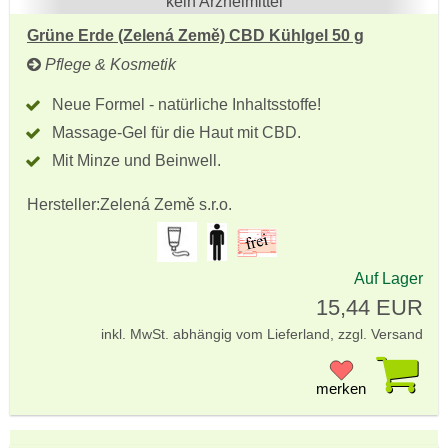
kein Arzneimittel
Grüne Erde (Zelená Země) CBD Kühlgel 50 g
Pflege & Kosmetik
Neue Formel - natürliche Inhaltsstoffe!
Massage-Gel für die Haut mit CBD.
Mit Minze und Beinwell.
Hersteller:
Zelená Země s.r.o.
Auf Lager
15,44 EUR
inkl. MwSt. abhängig vom Lieferland, zzgl. Versand
Pr
merken