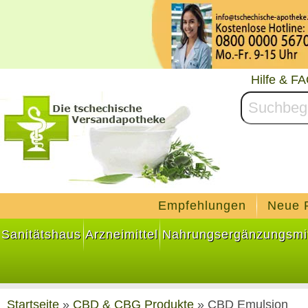
Hilfe & F
Empfehlungen
Neue 
Sanitätshaus
Arzneimittel
Nahrungsergänzungsmit
Startseite
»
CBD & CBG Produkte
»
CBD Emulsion