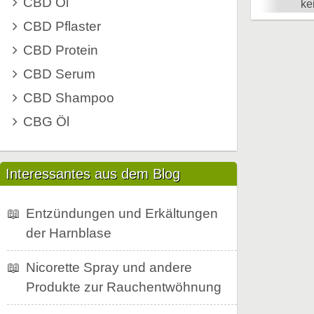
CBD Öl
ke
CBD Pflaster
CBD Protein
CBD Serum
CBD Shampoo
CBG Öl
Interessantes aus dem Blog
📖
Entzündungen und Erkältungen
der Harnblase
📖
Nicorette Spray und andere
Produkte zur Rauchentwöhnung