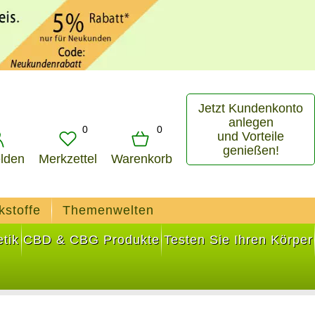
Jetzt Kundenkonto
anlegen
0
0
und Vorteile
genießen!
lden
Merkzettel
Warenkorb
kstoffe
Themenwelten
tik
CBD & CBG Produkte
Testen Sie Ihren Körper