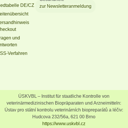
edtabelle DE/CZ
zur Newsletteranmeldung
eitenübersicht
ersandhinweis
heckout
ragen und
ntworten
SS-Verfahren
ÚSKVBL – Institut für staatliche Kontrolle von
veterinärmedizinischen Biopräparaten und Arzneimitteln:
Ústav pro státní kontrolu veterinárních biopreparátů a léčiv:
Hudcova 232/56a, 621 00 Brno
https://www.uskvbl.cz