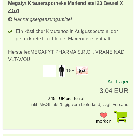
Megafyt Kräuterapotheke Mariendistel 20 Beutel X
2.5 g
Nahrungsergänzungsmittel
Ein köstlicher Kräutertee in Aufgussbeuteln, der
getrocknete Früchte der Mariendistel enthält.
Hersteller:
MEGAFYT PHARMA S.R.O. , VRANÉ NAD
VLTAVOU
18+
Auf Lager
3,04 EUR
0,15 EUR pro Beutel
inkl. MwSt. abhängig vom Lieferland, zzgl. Versand
Pr
merken