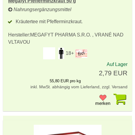
Megafyt Pfefferminzkraut 50 g
Nahrungsergänzungsmittel
Kräutertee mit Pfefferminzkraut.
Hersteller:
MEGAFYT PHARMA S.R.O. , VRANÉ NAD
VLTAVOU
18+
Auf Lager
2,79 EUR
55,80 EUR pro kg
inkl. MwSt. abhängig vom Lieferland, zzgl. Versand
Pr
merken