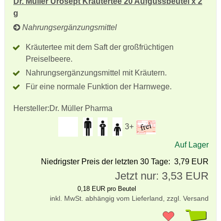
Dr. Müller Urosept Kräutertee 20 Aufgussbeutel x 2
g
Nahrungsergänzungsmittel
Kräutertee mit dem Saft der großfrüchtigen
Preiselbeere.
Nahrungsergänzungsmittel mit Kräutern.
Für eine normale Funktion der Harnwege.
Hersteller:
Dr. Müller Pharma
3+
Auf Lager
Niedrigster Preis der letzten 30 Tage: 3,79 EUR
Jetzt nur: 3,53 EUR
0,18 EUR pro Beutel
inkl. MwSt. abhängig vom Lieferland, zzgl. Versand
Pr