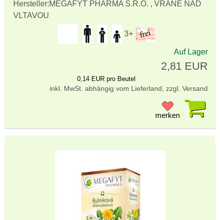
Hersteller:
MEGAFYT PHARMA S.R.O. , VRANÉ NAD
VLTAVOU
3+
Auf Lager
2,81 EUR
0,14 EUR pro Beutel
inkl. MwSt. abhängig vom Lieferland, zzgl. Versand
Pr
merken