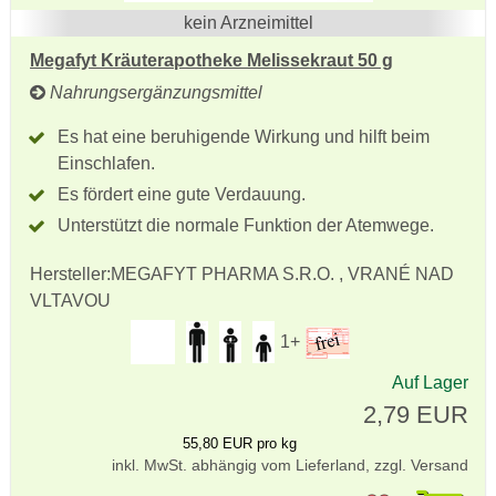
kein Arzneimittel
Megafyt Kräuterapotheke Melissekraut 50 g
Nahrungsergänzungsmittel
Es hat eine beruhigende Wirkung und hilft beim
Einschlafen.
Es fördert eine gute Verdauung.
Unterstützt die normale Funktion der Atemwege.
Hersteller:
MEGAFYT PHARMA S.R.O. , VRANÉ NAD
VLTAVOU
1+
Auf Lager
2,79 EUR
55,80 EUR pro kg
inkl. MwSt. abhängig vom Lieferland, zzgl. Versand
Pr