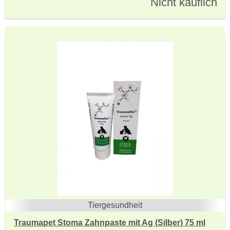
Nicht käuflich
Tiergesundheit
Traumapet Stoma Zahnpaste mit Ag (Silber) 75 ml