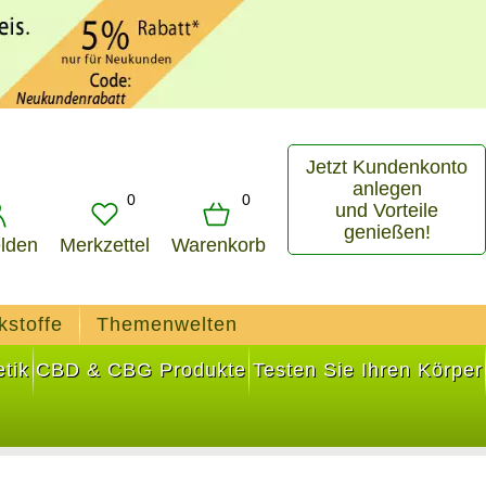
Jetzt Kundenkonto
anlegen
0
0
und Vorteile
genießen!
lden
Merkzettel
Warenkorb
kstoffe
Themenwelten
tik
CBD & CBG Produkte
Testen Sie Ihren Körper