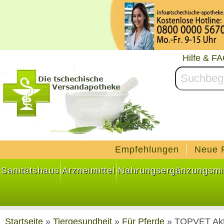
Hilfe & F
Empfehlungen
Neue 
Sanitätshaus
Arzneimittel
Nahrungsergänzungsmit
Startseite
»
Tiergesundheit
»
Für Pferde
»
TOPVET Akt