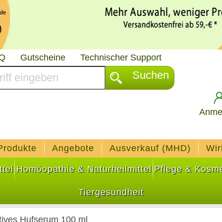
AQ
Gutscheine
Technischer Support
Suchen
Anme
Produkte
Angebote
Ausverkauf (MHD)
Wir
tel
Homöopathie & Naturheilmittel
Pflege & Kosme
Tiergesundheit
ives Hufserum 100 ml