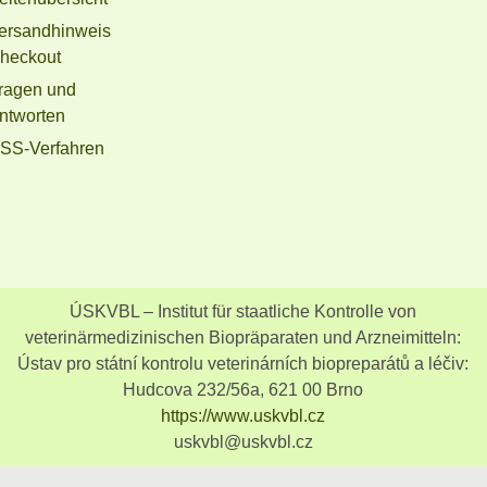
ersandhinweis
heckout
ragen und
ntworten
SS-Verfahren
ÚSKVBL – Institut für staatliche Kontrolle von
veterinärmedizinischen Biopräparaten und Arzneimitteln:
Ústav pro státní kontrolu veterinárních biopreparátů a léčiv:
Hudcova 232/56a, 621 00 Brno
https://www.uskvbl.cz
uskvbl@uskvbl.cz