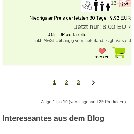
12+
Niedrigster Preis der letzten 30 Tage: 9,92 EUR
Jetzt nur: 8,00 EUR
0,08 EUR pro Tablette
inkl. MwSt. abhängig vom Lieferland, zzgl. Versand
Pr
merken
1
2
3
Zeige
1
bis
10
(von insgesamt
29
Produkten)
Interessantes aus dem Blog