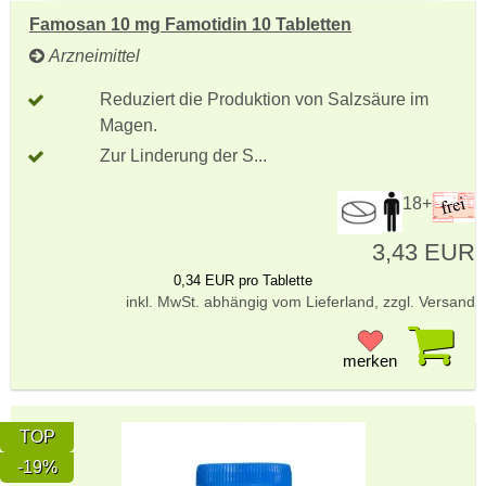
Famosan 10 mg Famotidin 10 Tabletten
Arzneimittel
Reduziert die Produktion von Salzsäure im
Magen.
Zur Linderung der S...
18+
3,43 EUR
0,34 EUR pro Tablette
inkl. MwSt. abhängig vom Lieferland, zzgl. Versand
Pr
merken
TOP
-19%