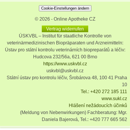
Cookie-Einstellungen ändern
© 2026 - Online Apotheke CZ
Vertrag widerrufen
ÚSKVBL – Institut für staatliche Kontrolle von
veterinärmedizinischen Biopräparaten und Arzneimitteln:
Ústav pro státní kontrolu veterinárních biopreparátů a léčiv:
Hudcova 232/56a, 621 00 Brno
https://www.uskvbl.cz
uskvbl@uskvbl.cz
Státní ústav pro kontrolu léčiv, Šrobárova 48, 100 41 Praha
10
Tel.: +420 272 185 111
www.sukl.cz
Hlášení nežádoucích účinků
(Meldung von Nebenwirkungen) Fachberatung: Mgr.
Daniela Bajerová, Tel.: +420 777 665 562