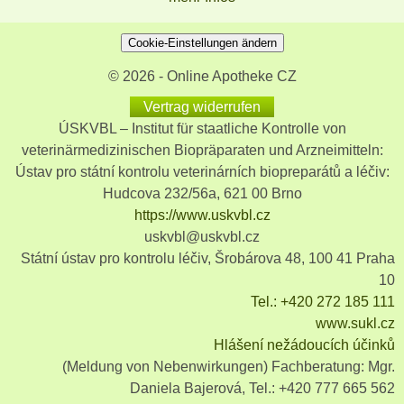
Cookie-Einstellungen ändern
© 2026 - Online Apotheke CZ
Vertrag widerrufen
ÚSKVBL – Institut für staatliche Kontrolle von
veterinärmedizinischen Biopräparaten und Arzneimitteln:
Ústav pro státní kontrolu veterinárních biopreparátů a léčiv:
Hudcova 232/56a, 621 00 Brno
https://www.uskvbl.cz
uskvbl@uskvbl.cz
Státní ústav pro kontrolu léčiv, Šrobárova 48, 100 41 Praha
10
Tel.: +420 272 185 111
www.sukl.cz
Hlášení nežádoucích účinků
(Meldung von Nebenwirkungen) Fachberatung: Mgr.
Daniela Bajerová, Tel.: +420 777 665 562