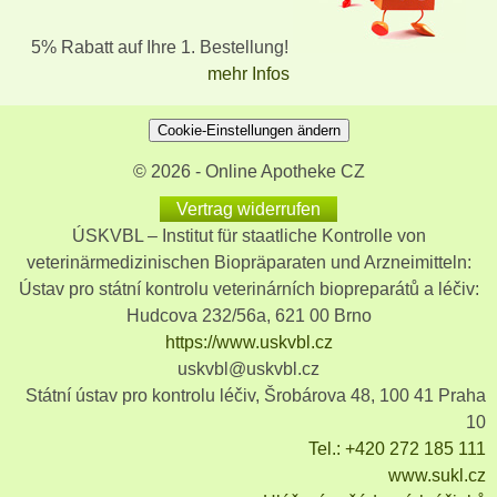
5% Rabatt auf Ihre 1. Bestellung!
mehr Infos
Cookie-Einstellungen ändern
© 2026 - Online Apotheke CZ
Vertrag widerrufen
ÚSKVBL – Institut für staatliche Kontrolle von
veterinärmedizinischen Biopräparaten und Arzneimitteln:
Ústav pro státní kontrolu veterinárních biopreparátů a léčiv:
Hudcova 232/56a, 621 00 Brno
https://www.uskvbl.cz
uskvbl@uskvbl.cz
Státní ústav pro kontrolu léčiv, Šrobárova 48, 100 41 Praha
10
Tel.: +420 272 185 111
www.sukl.cz