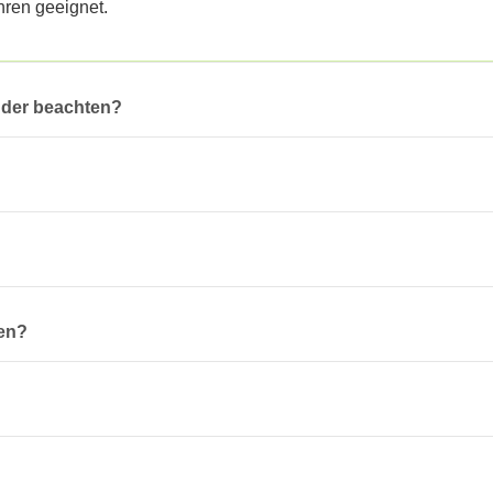
hren geeignet.
nder beachten?
len?