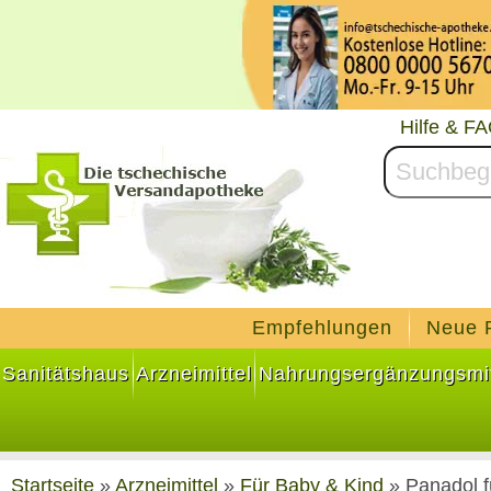
Hilfe & F
Empfehlungen
Neue 
Sanitätshaus
Arzneimittel
Nahrungsergänzungsmit
Startseite
»
Arzneimittel
»
Für Baby & Kind
»
Panadol f