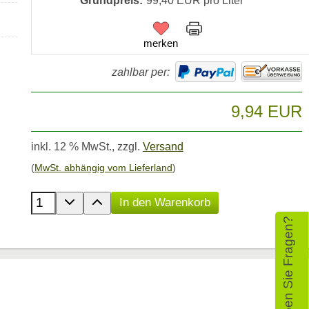
Grundpreis:
99,40 EUR pro Liter
merken
zahlbar per:
9,94 EUR
inkl. 12 % MwSt.,
zzgl.
Versand
(
MwSt. abhängig vom Lieferland
)
Anzahl der Produkte
In den Warenkorb
Haben Sie Fragen?