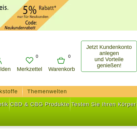
Jetzt Kundenkonto
anlegen
0
0
und Vorteile
genießen!
lden
Merkzettel
Warenkorb
kstoffe
Themenwelten
tik
CBD & CBG Produkte
Testen Sie Ihren Körper