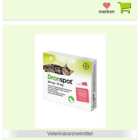
Pr
merken
Veterinärarzneimittel