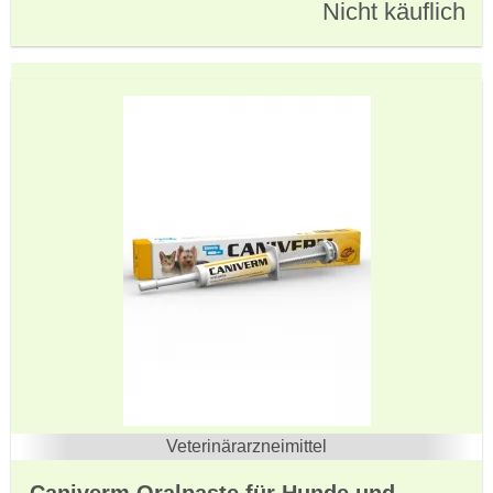
Nicht käuflich
Veterinärarzneimittel
Caniverm Oralpaste für Hunde und