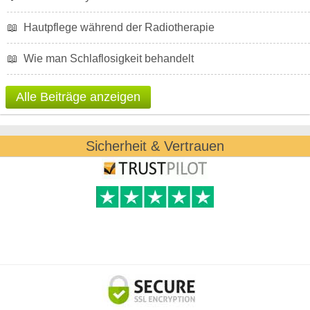
📖
Hautpflege während der Radiotherapie
📖
Wie man Schlaflosigkeit behandelt
Alle Beiträge anzeigen
Sicherheit & Vertrauen