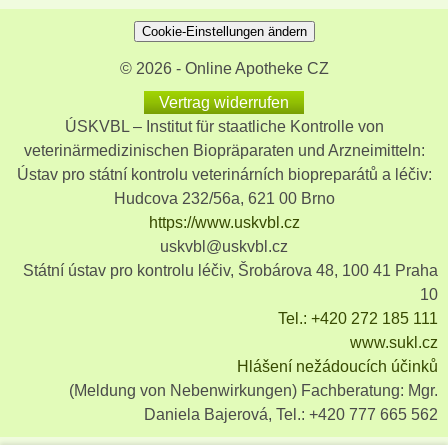
Cookie-Einstellungen ändern
© 2026 - Online Apotheke CZ
Vertrag widerrufen
ÚSKVBL – Institut für staatliche Kontrolle von
veterinärmedizinischen Biopräparaten und Arzneimitteln:
Ústav pro státní kontrolu veterinárních biopreparátů a léčiv:
Hudcova 232/56a, 621 00 Brno
https://www.uskvbl.cz
uskvbl@uskvbl.cz
Státní ústav pro kontrolu léčiv, Šrobárova 48, 100 41 Praha
10
Tel.: +420 272 185 111
www.sukl.cz
Hlášení nežádoucích účinků
(Meldung von Nebenwirkungen) Fachberatung: Mgr.
Daniela Bajerová, Tel.: +420 777 665 562