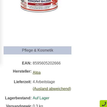
Pflege & Kosmetik
EAN:
8595605202666
Hersteller:
Alpa
Lieferzeit:
4 Arbeitstage
(Ausland abweichend)
Lagerbestand:
Auf Lager
Versandgewic
0,3
kg