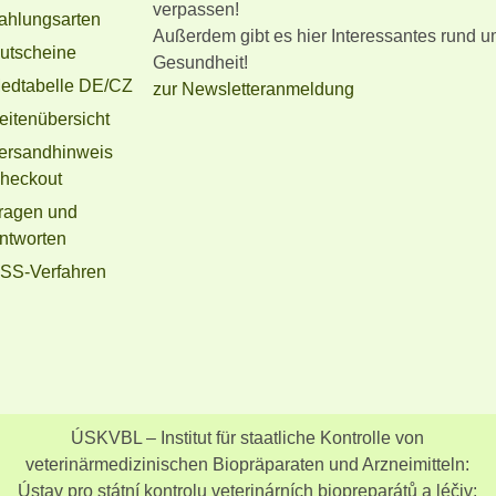
verpassen!
ahlungsarten
Außerdem gibt es hier Interessantes rund u
utscheine
Gesundheit!
edtabelle DE/CZ
zur Newsletteranmeldung
eitenübersicht
ersandhinweis
heckout
ragen und
ntworten
SS-Verfahren
ÚSKVBL – Institut für staatliche Kontrolle von
veterinärmedizinischen Biopräparaten und Arzneimitteln:
Ústav pro státní kontrolu veterinárních biopreparátů a léčiv: