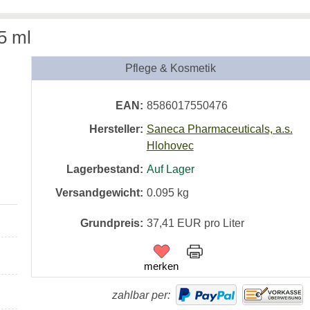
5 ml
Pflege & Kosmetik
EAN:
8586017550476
Hersteller:
Saneca Pharmaceuticals, a.s.
Hlohovec
Lagerbestand:
Auf Lager
Versandgewicht:
0.095
kg
Grundpreis:
37,41 EUR pro Liter
merken
zahlbar per: