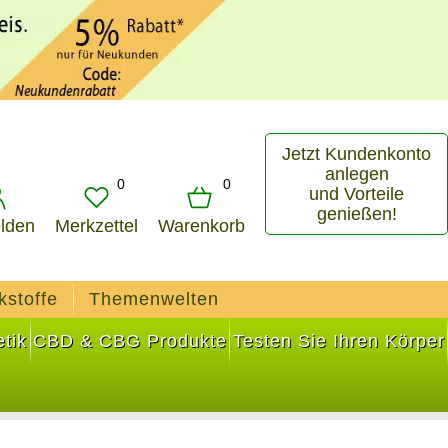
Jetzt Kundenkonto
anlegen
0
0
und Vorteile
genießen!
lden
Merkzettel
Warenkorb
kstoffe
Themenwelten
tik
CBD & CBG Produkte
Testen Sie Ihren Körper