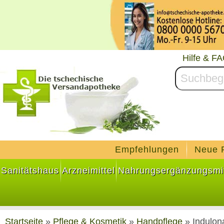
Hilfe & F
Empfehlungen
Neue 
Sanitätshaus
Arzneimittel
Nahrungsergänzungsmit
Startseite
»
Pflege & Kosmetik
»
Handpflege
»
Indulon