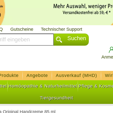
AQ
Gutscheine
Technischer Support
Suchen
Anme
Produkte
Angebote
Ausverkauf (MHD)
Wir
tel
Homöopathie & Naturheilmittel
Pflege & Kosme
Tiergesundheit
a Original Handcreme 85 ml