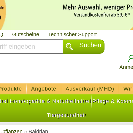
AQ
Gutscheine
Technischer Support
Suchen
Anme
Produkte
Angebote
Ausverkauf (MHD)
Wir
tel
Homöopathie & Naturheilmittel
Pflege & Kosme
Tiergesundheit
 -pflanzen
»
Baldrian