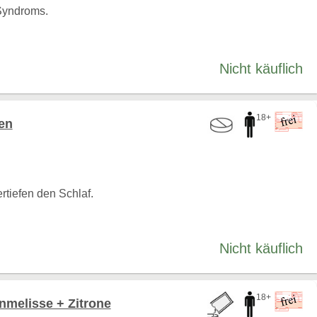
Syndroms.
Nicht käuflich
18+
en
rtiefen den Schlaf.
Nicht käuflich
18+
nmelisse + Zitrone