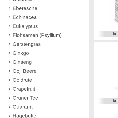
Eberesche
Echinacea
Eukalyptus
ke
Flohsamen (Psyllium)
Gerstengras
Ginkgo
Ginseng
Goji Beere
Goldrute
Grapefruit
Grüner Tee
ke
Guarana
Hagebutte