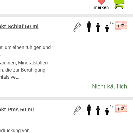
merken
3+
kt Schlaf 50 ml
t, um einen ruhigen und
.
taminen, Mineralstoffen
n, die zur Beruhigung
afs ve...
Nicht käuflich
3+
akt Pms 50 ml
erdrückung von