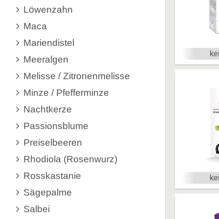
Löwenzahn
Maca
Mariendistel
ke
Meeralgen
Melisse / Zitronenmelisse
Minze / Pfefferminze
Nachtkerze
Passionsblume
Preiselbeeren
Rhodiola (Rosenwurz)
Rosskastanie
ke
Sägepalme
Salbei