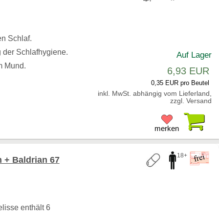
n Schlaf.
g der Schlafhygiene.
Auf Lager
m Mund.
6,93 EUR
0,35 EUR pro Beutel
inkl. MwSt. abhängig vom Lieferland,
zzgl. Versand
Pr
merken
18+
+ Baldrian 67
isse enthält 6