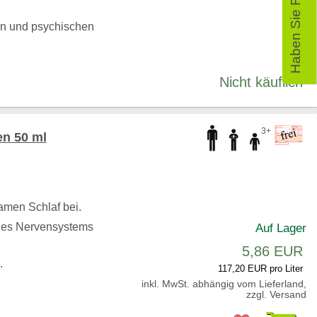
Haben Sie Fragen?
en und psychischen
Nicht käuflich
3+
en 50 ml
amen Schlaf bei.
 des Nervensystems
Auf Lager
5,86 EUR
g.
117,20 EUR pro Liter
inkl. MwSt. abhängig vom Lieferland,
zzgl. Versand
Pr