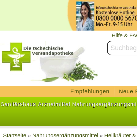
Hilfe & F
Empfehlungen
Neue 
Sanitätshaus
Arzneimittel
Nahrungsergänzungsmit
Startseite
»
Nahrungsergänzungsmittel
»
Heilkräuter &