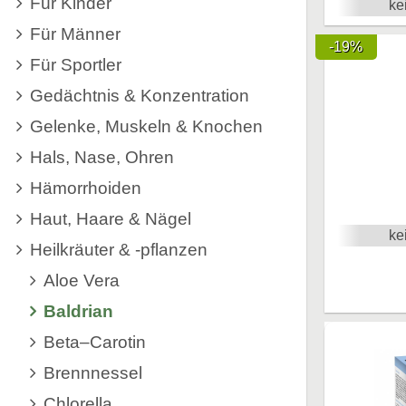
Für Kinder
ke
Für Männer
-19%
Für Sportler
Gedächtnis & Konzentration
Gelenke, Muskeln & Knochen
Hals, Nase, Ohren
Hämorrhoiden
Haut, Haare & Nägel
ke
Heilkräuter & -pflanzen
Aloe Vera
Baldrian
Beta–Carotin
Brennnessel
Chlorella