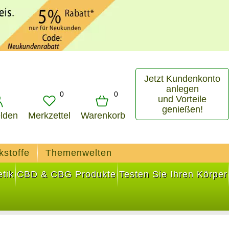
Jetzt Kundenkonto
anlegen
0
0
und Vorteile
genießen!
lden
Merkzettel
Warenkorb
kstoffe
Themenwelten
tik
CBD & CBG Produkte
Testen Sie Ihren Körper