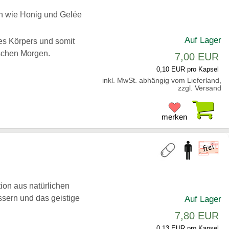
en wie Honig und Gelée
Auf Lager
es Körpers und somit
ischen Morgen.
7,00 EUR
0,10 EUR pro Kapsel
inkl. MwSt. abhängig vom Lieferland,
zzgl. Versand
Pr
merken
ion aus natürlichen
ssern und das geistige
Auf Lager
7,80 EUR
0,13 EUR pro Kapsel