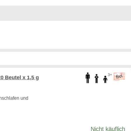
3+
0 Beutel x 1,5 g
nschlafen und
Nicht käuflich