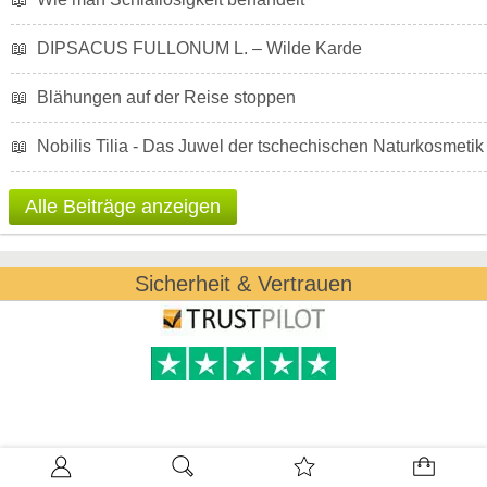
📖
DIPSACUS FULLONUM L. – Wilde Karde
📖
Blähungen auf der Reise stoppen
📖
Nobilis Tilia - Das Juwel der tschechischen Naturkosmetik
Alle Beiträge anzeigen
Sicherheit & Vertrauen