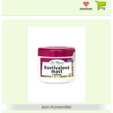
Pr
merken
kein Arzneimittel