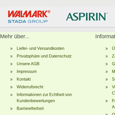
Mehr über...
Informa
Liefer- und Versandkosten
Ü
Privatsphäre und Datenschutz
Z
Unsere AGB
G
Impressum
M
Kontakt
S
Widerrufsrecht
V
C
Informationen zur Echtheit von
Kundenbewertungen
F
A
Barrierefreiheit
O