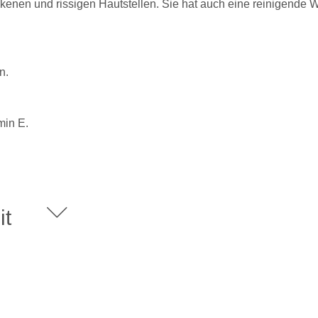
nen und rissigen Hautstellen. Sie hat auch eine reinigende Wi
n.
min E.
it