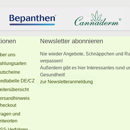
tionen
Newsletter abonnieren
Nie wieder Angebote, Schnäppchen und Ra
ber uns
verpassen!
ahlungsarten
Außerdem gibt es hier Interessantes rund u
utscheine
Gesundheit!
edtabelle DE/CZ
zur Newsletteranmeldung
eitenübersicht
ersandhinweis
heckout
ragen und
ntworten
SS-Verfahren