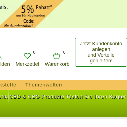
Jetzt Kundenkonto
anlegen
0
0
und Vorteile
genießen!
lden
Merkzettel
Warenkorb
kstoffe
Themenwelten
tik
CBD & CBG Produkte
Testen Sie Ihren Körper