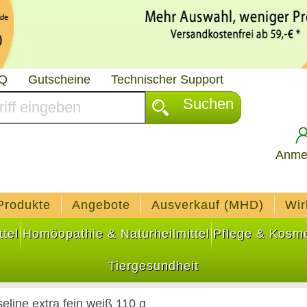
AQ
Gutscheine
Technischer Support
Suchen
Anme
Produkte
Angebote
Ausverkauf (MHD)
Wir
tel
Homöopathie & Naturheilmittel
Pflege & Kosme
Tiergesundheit
seline extra fein weiß 110 g