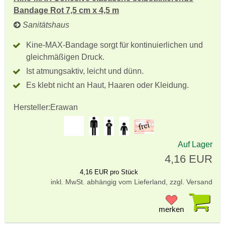
Bandage Rot 7,5 cm x 4,5 m
Sanitätshaus
Kine-MAX-Bandage sorgt für kontinuierlichen und
gleichmäßigen Druck.
Ist atmungsaktiv, leicht und dünn.
Es klebt nicht an Haut, Haaren oder Kleidung.
Hersteller:
Erawan
Auf Lager
4,16 EUR
4,16 EUR pro Stück
inkl. MwSt. abhängig vom Lieferland, zzgl. Versand
Pr
merken