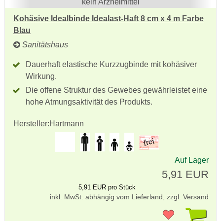
kein Arzneimittel
Kohäsive Idealbinde Idealast-Haft 8 cm x 4 m Farbe
Blau
Sanitätshaus
Dauerhaft elastische Kurzzugbinde mit kohäsiver
Wirkung.
Die offene Struktur des Gewebes gewährleistet eine
hohe Atmungsaktivität des Produkts.
Hersteller:
Hartmann
Auf Lager
5,91 EUR
5,91 EUR pro Stück
inkl. MwSt. abhängig vom Lieferland, zzgl. Versand
Pr