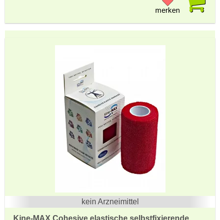
merken
kein Arzneimittel
Kine-MAX Cohesive elastische selbstfixierende