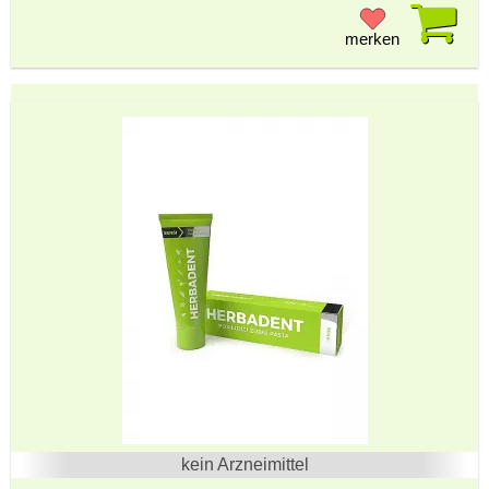
Pr
merken
kein Arzneimittel