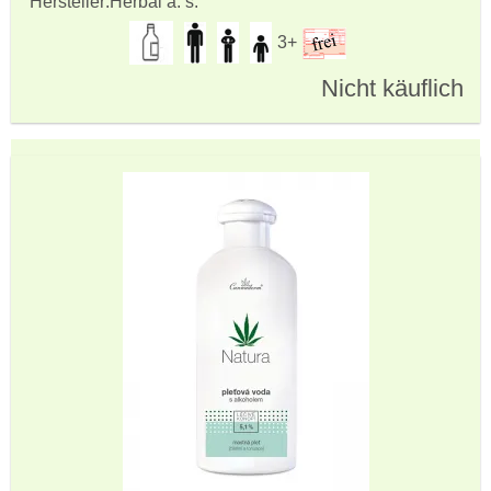
Hersteller:
Herbai a. s.
3+
Nicht käuflich