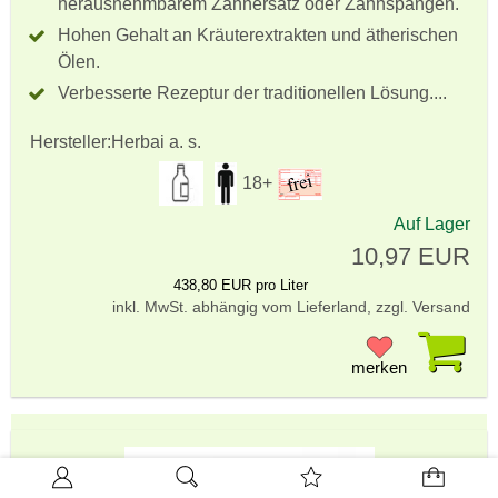
herausnehmbarem Zahnersatz oder Zahnspangen.
Hohen Gehalt an Kräuterextrakten und ätherischen
Ölen.
Verbesserte Rezeptur der traditionellen Lösung....
Hersteller:
Herbai a. s.
18+
Auf Lager
10,97 EUR
438,80 EUR pro Liter
inkl. MwSt. abhängig vom Lieferland, zzgl. Versand
Pr
merken