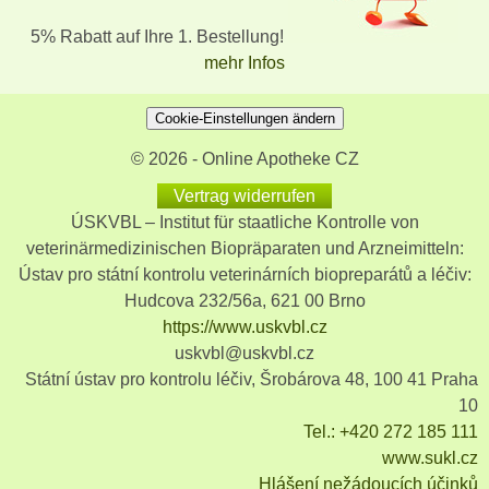
5% Rabatt auf Ihre 1. Bestellung!
mehr Infos
Cookie-Einstellungen ändern
© 2026 - Online Apotheke CZ
Vertrag widerrufen
ÚSKVBL – Institut für staatliche Kontrolle von
veterinärmedizinischen Biopräparaten und Arzneimitteln:
Ústav pro státní kontrolu veterinárních biopreparátů a léčiv:
Hudcova 232/56a, 621 00 Brno
https://www.uskvbl.cz
uskvbl@uskvbl.cz
Státní ústav pro kontrolu léčiv, Šrobárova 48, 100 41 Praha
10
Tel.: +420 272 185 111
www.sukl.cz
Hlášení nežádoucích účinků